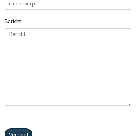
Bericht
Leave
this
blank
Verzend